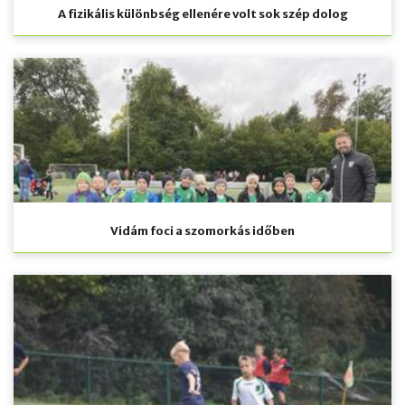
A fizikális különbség ellenére volt sok szép dolog
Vidám foci a szomorkás időben