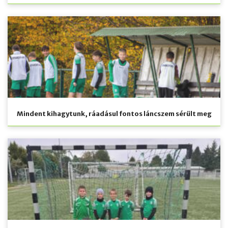
Mindent kihagytunk, ráadásul fontos láncszem sérült meg