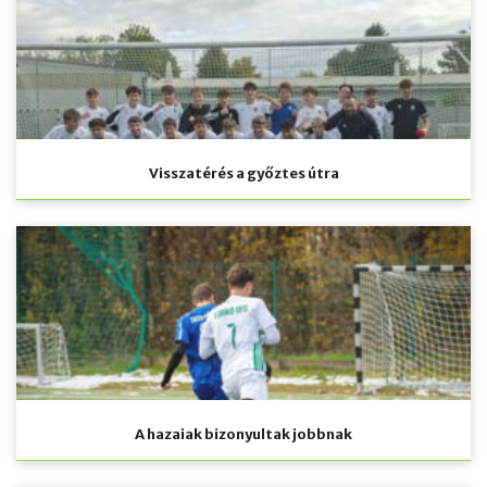
Visszatérés a győztes útra
A hazaiak bizonyultak jobbnak