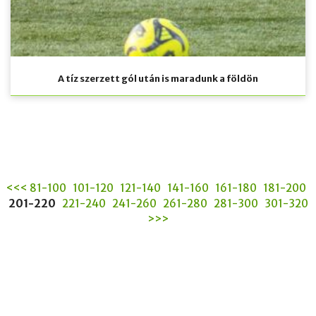
A tíz szerzett gól után is maradunk a földön
<<<
81-100
101-120
121-140
141-160
161-180
181-200
201-220
221-240
241-260
261-280
281-300
301-320
>>>