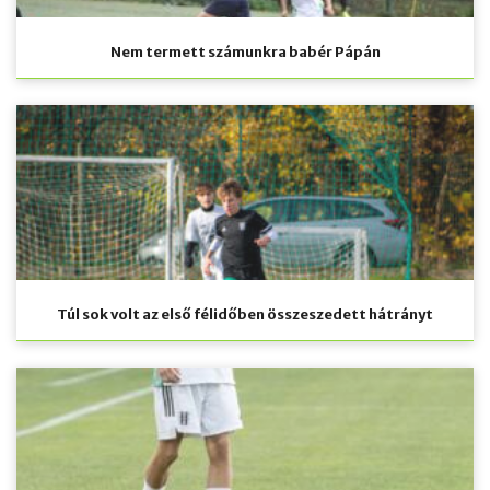
Nem termett számunkra babér Pápán
Túl sok volt az első félidőben összeszedett hátrányt