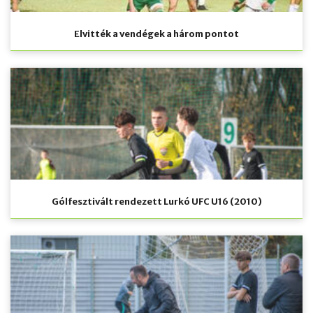
Elvitték a vendégek a három pontot
Gólfesztivált rendezett Lurkó UFC U16 (2010)