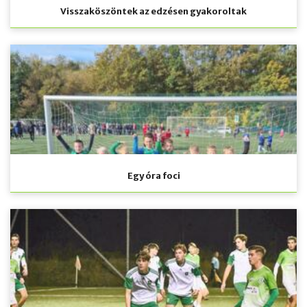
Visszaköszöntek az edzésen gyakoroltak
Egy óra foci