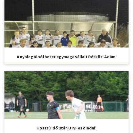
A nyolc gólból hetet egymaga vállalt Rétközi Ádám!
Hosszú idő után U19-es diadal!