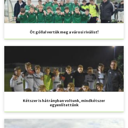
Öt góllal vertük meg a városi riválist!
Kétszer is hátrányban voltunk, mindkétszer
egyenlítettünk