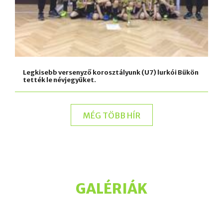
Legkisebb versenyző korosztályunk (U7) lurkói Bükön
tették le névjegyüket.
MÉG TÖBB HÍR
GALÉRIÁK